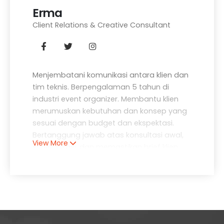
Erma
Client Relations & Creative Consultant
Menjembatani komunikasi antara klien dan
tim teknis. Berpengalaman 5 tahun di
industri event organizer. Membantu klien
merumuskan kebutuhan dan konsep yang
sesuai dengan budget dan ekspektasi.
Bertanggung jawab atas konsultasi awal,
View More
survei lokasi, dan memastikan brief klien
dipahami dengan baik oleh seluruh tim.
Memberikan rekomendasi kreatif untuk
membuat acara lebih berkesan dan sesuai
tren terkini.