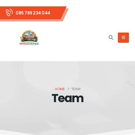
085 789 234 044
HOME
TEAM
Team