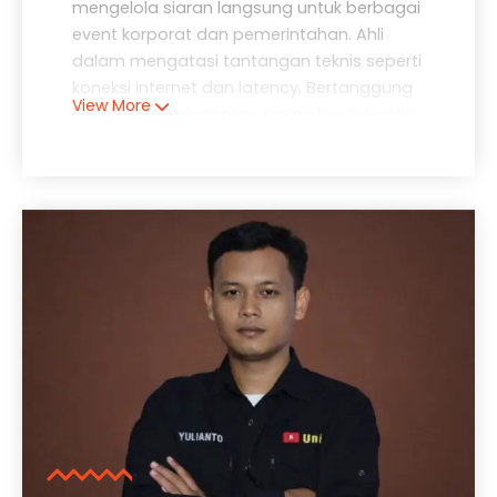
mengelola siaran langsung untuk berbagai
event korporat dan pemerintahan. Ahli
dalam mengatasi tantangan teknis seperti
koneksi internet dan latency. Bertanggung
View More
jawab atas kelancaran siaran live, interaksi
dengan penonton online, dan koordinasi
dengan tim kreator konten. Memastikan
pesan acara tersampaikan dengan baik
kepada audiens virtual.