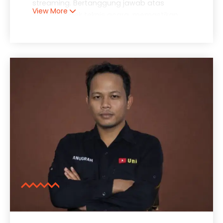
streaming. Bertanggung jawab atas
View More
seluruh aspek teknis acara, memastikan
semua peralatan berfungsi optimal dan
memiliki cadangan 100%. Telah menangani
live streaming untuk acara skala nasional
dengan puluhan ribu penonton online.
.