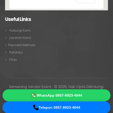
Useful Links
Hubungi Kami
Layanan Kami
Payment Methods
Portofolio
FAQs
Semarang Vendor Event . © 2026. Hak Cipta Dilindungi.
Melayani Semarang • Ungaran • Kendal • Demak • Jepara •
WhatsApp 0857-8923-4044
Kudus • Pati • seluruh Jawa Tengah
Telepon 0857-8923-4044