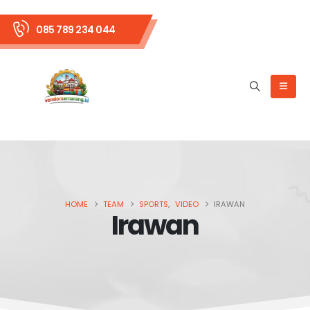
085 789 234 044
HOME
TEAM
SPORTS
,
VIDEO
IRAWAN
Irawan