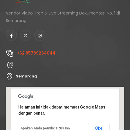
Vendor Video Tron & Live Streaming Dokumentasi No. 1 di
Semarang
+62 85789234044
Semarang
Halaman ini tidak dapat memuat Google Maps
dengan benar.
Oke
Apakah Anda pemilik situs ini?