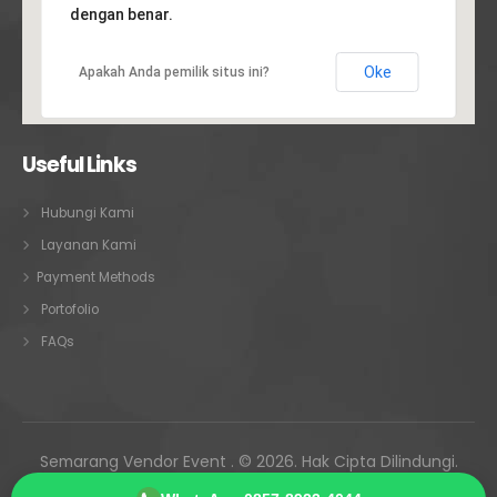
dengan benar.
Oke
Apakah Anda pemilik situs ini?
Useful Links
Hubungi Kami
Layanan Kami
Payment Methods
Portofolio
FAQs
Semarang Vendor Event . © 2026. Hak Cipta Dilindungi.
Melayani Semarang • Ungaran • Kendal • Demak • Jepara •