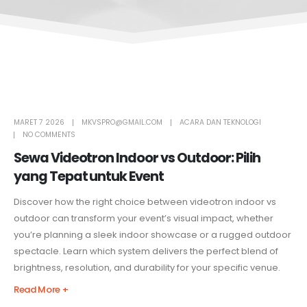
MARET 7 2026
MKVSPRO@GMAIL.COM
ACARA DAN TEKNOLOGI
NO COMMENTS
Sewa Videotron Indoor vs Outdoor: Pilih
yang Tepat untuk Event
Discover how the right choice between videotron indoor vs
outdoor can transform your event’s visual impact, whether
you’re planning a sleek indoor showcase or a rugged outdoor
spectacle. Learn which system delivers the perfect blend of
brightness, resolution, and durability for your specific venue.
Read More +