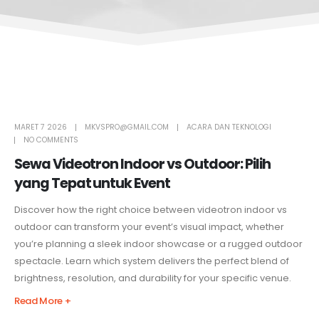
MARET 7 2026
MKVSPRO@GMAIL.COM
ACARA DAN TEKNOLOGI
NO COMMENTS
Sewa Videotron Indoor vs Outdoor: Pilih
yang Tepat untuk Event
Discover how the right choice between videotron indoor vs
outdoor can transform your event’s visual impact, whether
you’re planning a sleek indoor showcase or a rugged outdoor
spectacle. Learn which system delivers the perfect blend of
brightness, resolution, and durability for your specific venue.
Read More +