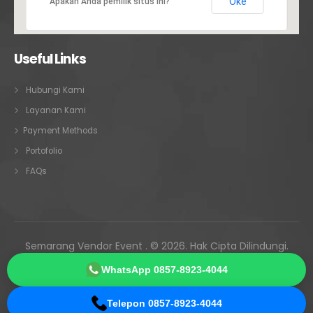
Oke
Apakah Anda pemilik situs ini?
Useful Links
Hubungi Kami
Layanan Kami
Payment Methods
Portofolio
FAQs
Semarang Vendor Event . © 2026. Hak Cipta Dilindungi.
Melayani Semarang • Ungaran • Kendal • Demak • Jepara •
WhatsApp 0857-8923-4044
Kudus • Pati • seluruh Jawa Tengah
Telepon 0857-8923-4044