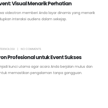
ent: Visual Menarik Perhatian
wa videotron memberi Anda layar dinamis yang menarik
pkan interaksi audiens dalam sekejap.
TEKNOLOGI
NO COMMENTS
on Profesional untuk Event Sukses
njadi kunci utama agar acara Anda berjalan mulus dan
ni untuk memastikan pengalaman tanpa gangguan.