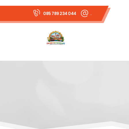
085 789 234 044
.