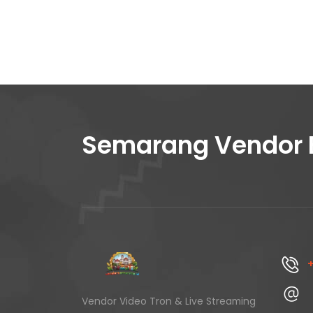
Semarang Vendor 
+
Vendor Video Tron & Live Streaming