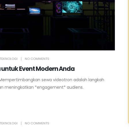
TEKNOLOGI
NO COMMENTS
a untuk Event Modern Anda
Mempertimbangkan sewa videotron adalah langkah
 dan meningkatkan *engagement* audiens.
TEKNOLOGI
NO COMMENTS