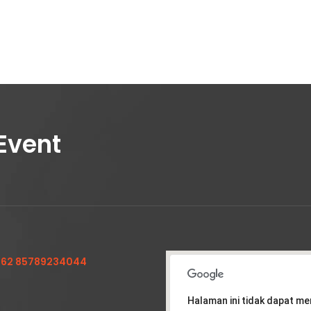
Event
62 85789234044
Halaman ini tidak dapat m