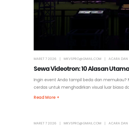
MARET 7 2026
MKVSPRO@GMAIL.COM
ACARA DAN 
Sewa Videotron: 10 Alasan Utam
Ingin event Anda tampil beda dan memukau? 
cerdas untuk menghadirkan visual luar biasa
Read More +
MARET 7 2026
MKVSPRO@GMAIL.COM
ACARA DAN 