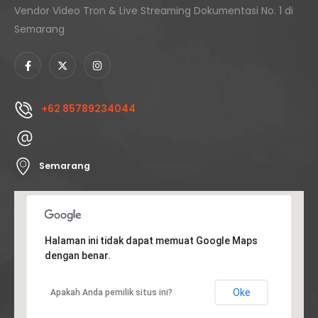
Vendor Video Tron & Live Streaming Dokumentasi No. 1 di
Semarang
+62 85789234044
Semarang
Halaman ini tidak dapat memuat Google Maps
dengan benar.
Oke
Apakah Anda pemilik situs ini?