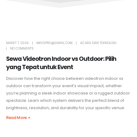
MARET 7 2026
MKVSPRO@GMAIL.COM
ACARA DAN TEKNOLOGI
NO COMMENTS
Sewa Videotron Indoor vs Outdoor: Pilih
yang Tepat untuk Event
Discover how the right choice between videotron indoor vs
outdoor can transform your event’s visual impact, whether
you’re planning a sleek indoor showcase or a rugged outdoor
spectacle. Learn which system delivers the perfect blend of
brightness, resolution, and durability for your specific venue.
Read More +