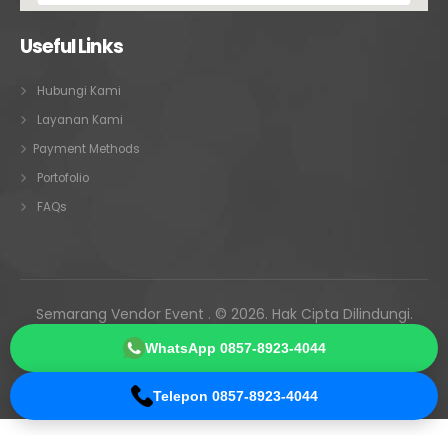
Useful Links
Hubungi Kami
Layanan Kami
Payment Methods
Portofolio
FAQs
Semarang Vendor Event . © 2026. Hak Cipta Dilindungi.
Melayani Semarang • Ungaran • Kendal • Demak • Jepara •
WhatsApp 0857-8923-4044
Kudus • Pati • seluruh Jawa Tengah
Telepon 0857-8923-4044