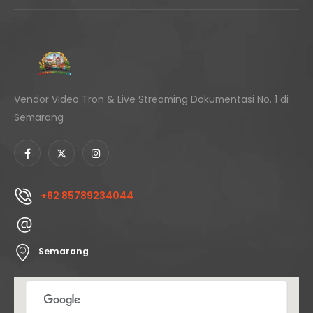
Vendor Video Tron & Live Streaming Dokumentasi No. 1 di
Semarang
+62 85789234044
Semarang