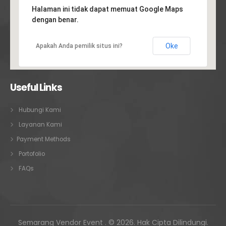
Halaman ini tidak dapat memuat Google Maps
dengan benar.
Oke
Apakah Anda pemilik situs ini?
Useful Links
Hubungi Kami
Layanan Kami
Payment Methods
Portofolio
FAQs
Semarang Vendor Event . © 2026. Hak Cipta Dilindungi.