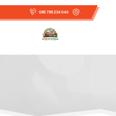
085 789 234 044
.