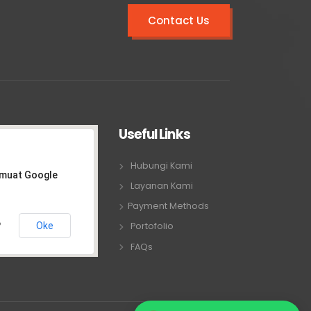
Contact Us
Useful Links
Hubungi Kami
emuat Google
Layanan Kami
Payment Methods
Oke
Portofolio
?
FAQs