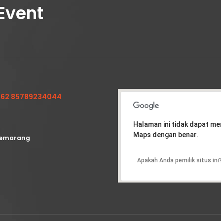
Event
62 85789234044
Halaman ini tidak dapat m
Maps dengan benar.
emarang
Apakah Anda pemilik situs ini