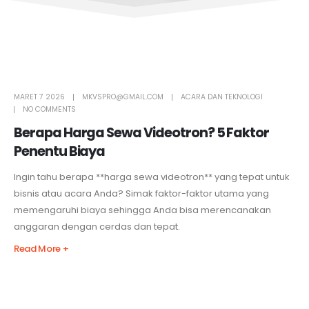
MARET 7 2026
MKVSPRO@GMAIL.COM
ACARA DAN TEKNOLOGI
NO COMMENTS
Berapa Harga Sewa Videotron? 5 Faktor
Penentu Biaya
Ingin tahu berapa **harga sewa videotron** yang tepat untuk
bisnis atau acara Anda? Simak faktor-faktor utama yang
memengaruhi biaya sehingga Anda bisa merencanakan
anggaran dengan cerdas dan tepat.
Read More +