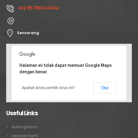
+62 85789234044
Semarang
Halaman ini tidak dapat memuat Google Maps
dengan benar.
Oke
Apakah Anda pemilik situs ini?
Useful Links
Hubungi Kami
Layanan Kami