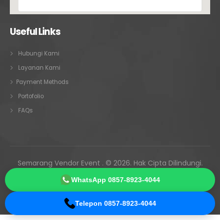
Useful Links
Hubungi Kami
Layanan Kami
Payment Methods
Portofolio
FAQs
Semarang Vendor Event . © 2026. Hak Cipta Dilindungi.
Melayani Semarang • Ungaran • Kendal • Demak • Jepara •
WhatsApp 0857-8923-4044
Kudus • Pati • seluruh Jawa Tengah
Telepon 0857-8923-4044