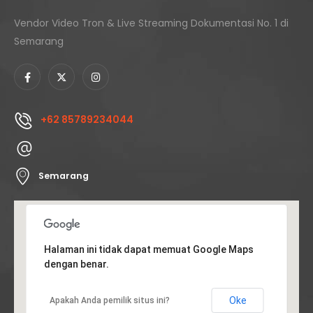
Vendor Video Tron & Live Streaming Dokumentasi No. 1 di
Semarang
+62 85789234044
Semarang
Halaman ini tidak dapat memuat Google Maps
dengan benar.
Oke
Apakah Anda pemilik situs ini?