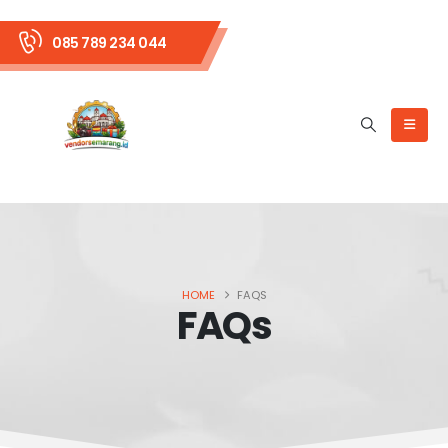
085 789 234 044
HOME
FAQS
FAQs